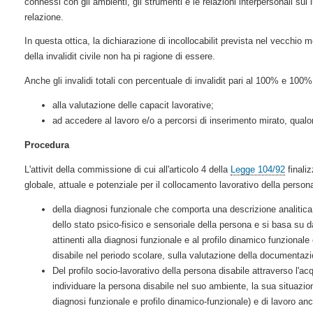
connessi con gli ambienti, gli strumenti e le relazioni interpersonali sui l
relazione.
In questa ottica, la dichiarazione di incollocabilit prevista nel vecchio m
della invalidit civile non ha pi ragione di essere.
Anche gli invalidi totali con percentuale di invalidit pari al 100% e 100
alla valutazione delle capacit lavorative;
ad accedere al lavoro e/o a percorsi di inserimento mirato, qualora
Procedura
L'attivit della commissione di cui all'articolo 4 della
Legge 104/92
finaliz
globale, attuale e potenziale per il collocamento lavorativo della person
della diagnosi funzionale che comporta una descrizione analitic
dello stato psico-fisico e sensoriale della persona e si basa su da
attinenti alla diagnosi funzionale e al profilo dinamico funzional
disabile nel periodo scolare, sulla valutazione della documentaz
Del profilo socio-lavorativo della persona disabile attraverso l'acqu
individuare la persona disabile nel suo ambiente, la sua situazion
diagnosi funzionale e profilo dinamico-funzionale) e di lavoro an