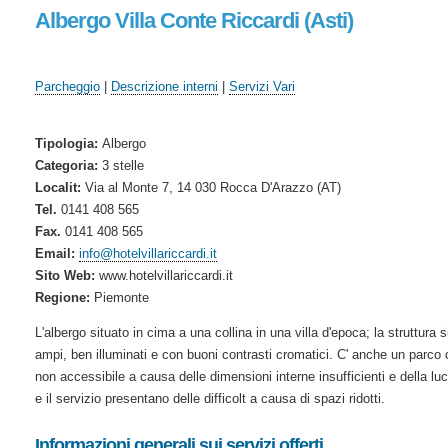
Albergo Villa Conte Riccardi (Asti)
Parcheggio
|
Descrizione interni
|
Servizi Vari
Tipologia:
Albergo
Categoria:
3 stelle
Localit:
Via al Monte 7, 14 030 Rocca D'Arazzo (AT)
Tel.
0141 408 565
Fax.
0141 408 565
Email:
info@hotelvillariccardi.it
Sito Web:
www.hotelvillariccardi.it
Regione:
Piemonte
L'albergo situato in cima a una collina in una villa d'epoca; la struttura 
ampi, ben illuminati e con buoni contrasti cromatici. C' anche un parco
non accessibile a causa delle dimensioni interne insufficienti e della lu
e il servizio presentano delle difficolt a causa di spazi ridotti.
Informazioni generali sui servizi offerti