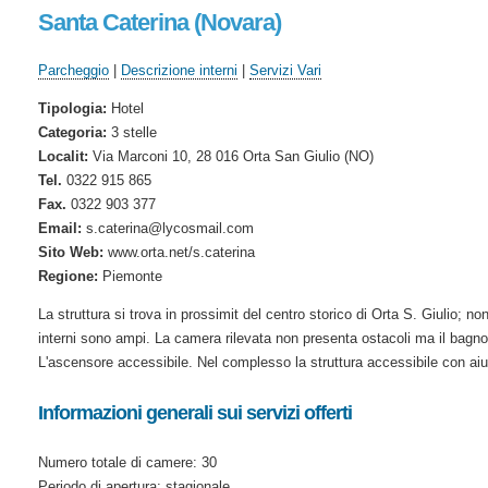
Santa Caterina (Novara)
Parcheggio
|
Descrizione interni
|
Servizi Vari
Tipologia:
Hotel
Categoria:
3 stelle
Localit:
Via Marconi 10, 28 016 Orta San Giulio (NO)
Tel.
0322 915 865
Fax.
0322 903 377
Email:
s.caterina@lycosmail.com
Sito Web:
www.orta.net/s.caterina
Regione:
Piemonte
La struttura si trova in prossimit del centro storico di Orta S. Giulio; non
interni sono ampi. La camera rilevata non presenta ostacoli ma il bagno 
L'ascensore accessibile. Nel complesso la struttura accessibile con aiu
Informazioni generali sui servizi offerti
Numero totale di camere: 30
Periodo di apertura: stagionale