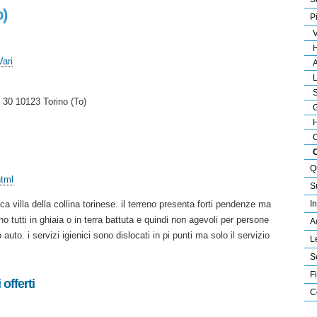
o)
P
V
H
Vari
A
L
S
, 30 10123 Torino (To)
G
H
C
Q
html
S
ica villa della collina torinese. il terreno presenta forti pendenze ma
In
no tutti in ghiaia o in terra battuta e quindi non agevoli per persone
A
auto. i servizi igienici sono dislocati in pi punti ma solo il servizio
L
S
F
offerti
C