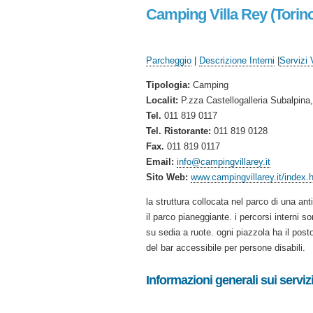
Camping Villa Rey (Torin
Parcheggio
|
Descrizione Interni
|
Servizi 
Tipologia:
Camping
Localit:
P.zza Castellogalleria Subalpina
Tel.
011 819 0117
Tel. Ristorante:
011 819 0128
Fax.
011 819 0117
Email:
info@campingvillarey.it
Sito Web:
www.campingvillarey.it/index.
la struttura collocata nel parco di una ant
il parco pianeggiante. i percorsi interni so
su sedia a ruote. ogni piazzola ha il posto 
del bar accessibile per persone disabili.
Informazioni generali sui servizi 