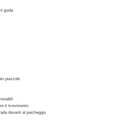
ni guida
lato piazzole
nstabili
re il ricevimento
trada davanti al parcheggio