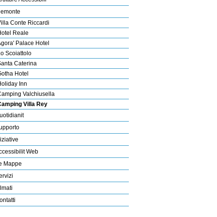
iemonte
illa Conte Riccardi
otel Reale
gora' Palace Hotel
o Scoiattolo
anta Caterina
otha Hotel
oliday Inn
amping Valchiusella
Camping Villa Rey
uotidianit
upporto
iziative
ccessibilit Web
e Mappe
ervizi
ilmati
ontatti