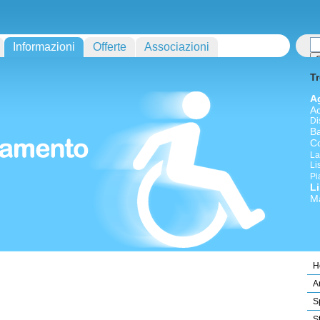
Informazioni
Offerte
Associazioni
Tr
A
A
Di
Ba
Co
La
Li
Pi
L
M
H
A
S
S