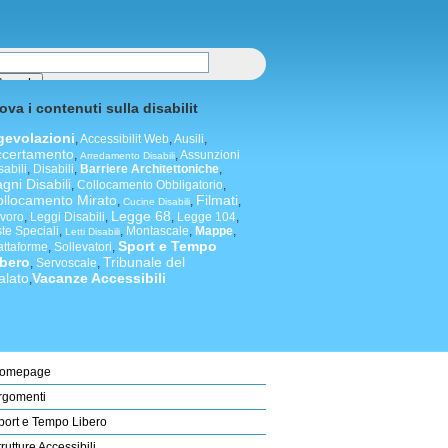
ova i contenuti sulla disabilit
gevolazioni
,
Accessibilit Web
,
Ausili
,
ccertamento
,
,
Assunzioni
Arredamento Disabili
sabili
,
Disabili
,
Barriere Architettoniche
,
gni Disabili
,
Collocamento Obbligatorio
,
llocamento Mirato
Filmati
,
,
,
Cucine Disabili
Legge 68
voro
,
Leggi Disabili
,
,
Legge 104
,
ste Speciali
,
,
Montascale
,
Mappe
,
Letti Disabili
Sport e Tempo
attaforme
,
Sollevatori
,
ibero
Tribunale del
,
Servoscale
,
alato
Vacanze Accessibili
,
omepage
rgomenti
port e Tempo Libero
trutture Accessibili