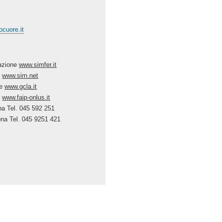
cuore.it
tazione
www.simfer.it
a
www.sirn.net
te
www.gcla.it
i
www.faip-onlus.it
na Tel. 045 592 251
ona Tel. 045 9251 421