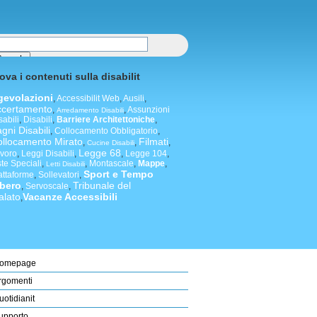
ova i contenuti sulla disabilit
gevolazioni
,
Accessibilit Web
,
Ausili
,
ccertamento
,
,
Assunzioni
Arredamento Disabili
sabili
,
Disabili
,
Barriere Architettoniche
,
gni Disabili
,
Collocamento Obbligatorio
,
llocamento Mirato
Filmati
,
,
,
Cucine Disabili
Legge 68
voro
,
Leggi Disabili
,
,
Legge 104
,
ste Speciali
,
,
Montascale
,
Mappe
,
Letti Disabili
Sport e Tempo
attaforme
,
Sollevatori
,
ibero
Tribunale del
,
Servoscale
,
alato
Vacanze Accessibili
,
omepage
rgomenti
uotidianit
upporto