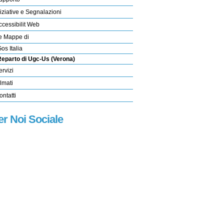
niziative e Segnalazioni
ccessibilit Web
e Mappe di
os Italia
eparto di Ugc-Us (Verona)
ervizi
ilmati
ontatti
er Noi Sociale