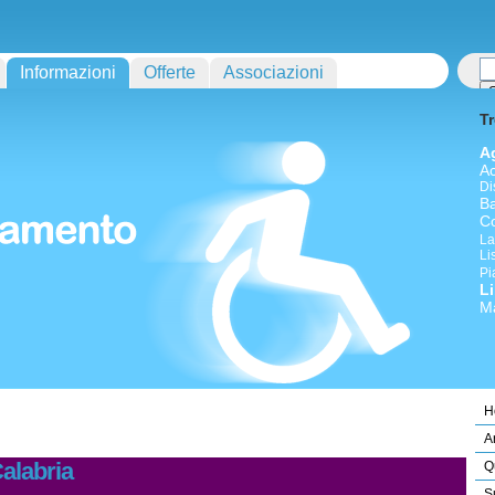
Informazioni
Offerte
Associazioni
Tr
A
A
Di
Ba
Co
La
Li
Pi
L
M
H
A
alabria
Q
S