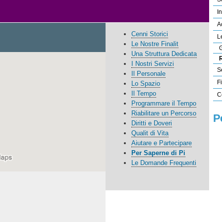
I
A
Cenni Storici
L
Le Nostre Finalit
G
Una Struttura Dedicata
R
I Nostri Servizi
S
Il Personale
F
Lo Spazio
Il Tempo
C
Programmare il Tempo
Riabilitare un Percorso
P
Diritti e Doveri
Qualit di Vita
Aiutare e Partecipare
Per Saperne di Pi
Le Domande Frequenti