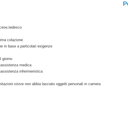
P
ncese,tedesco
rima colazione
e in base a particolari esigenze
l giorno
di assistenza medica
i assistenza infermieristica
imitazioni visive non abbia lasciato oggetti personali in camera