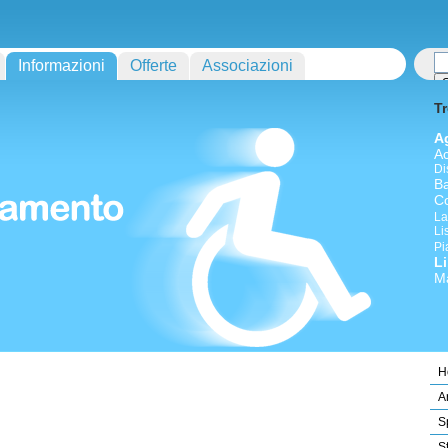
Informazioni
Offerte
Associazioni
Tr
A
A
Di
Ba
Co
La
Li
Pi
L
M
H
A
S
S