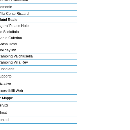
iemonte
illa Conte Riccardi
otel Reale
gora' Palace Hotel
o Scoiattolo
anta Caterina
otha Hotel
oliday Inn
amping Valchiusella
amping Villa Rey
uotidianit
upporto
iziative
ccessibilit Web
e Mappe
ervizi
ilmati
ontatti