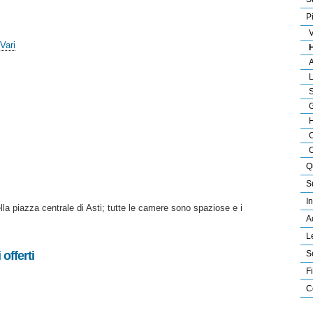
P
V
Vari
H
A
L
S
G
H
C
C
Q
S
In
ella piazza centrale di Asti; tutte le camere sono spaziose e i
A
L
offerti
S
F
C