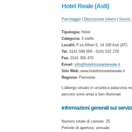
Hotel Reale (Asti)
Parcheggio
|
Descrizione Interni
|
Servizi 
Tipologia:
Hotel
Categoria:
3 stelle
Localit:
P.za Alfieri 6, 14 100 Asti (AT)
Tel.
0141 599 058 - 0141 532 279
Fax.
0141 356 470
Email:
info@hotelristorantereale.it
Sito Web:
www.hotelristorantereale.it
Regione:
Piemonte
L'albergo situato in un'antica palazzina n
percorsi sono ampi e ben illuminati.
Informazioni generali sui servizi 
Numero totale di camere: 25
Periodo di apertura: annuale