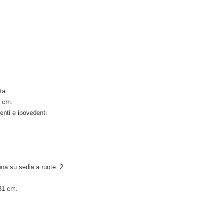
ta
0 cm.
nti e ipovedenti
ona su sedia a ruote: 2
 81 cm.