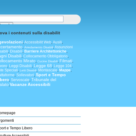
ova i contenuti sulla disabilit
gevolazioni
,
Accessibilit Web
,
Ausili
,
ccertamento
,
,
Assunzioni
Arredamento Disabili
sabili
,
Disabili
,
Barriere Architettoniche
,
gni Disabili
,
Collocamento Obbligatorio
,
llocamento Mirato
Filmati
,
,
,
Cucine Disabili
Legge 68
voro
,
Leggi Disabili
,
,
Legge 104
,
ste Speciali
,
,
Montascale
,
Mappe
,
Letti Disabili
Sport e Tempo
attaforme
,
Sollevatori
,
ibero
Tribunale del
,
Servoscale
,
alato
Vacanze Accessibili
,
omepage
rgomenti
port e Tempo Libero
trutture Accessibili