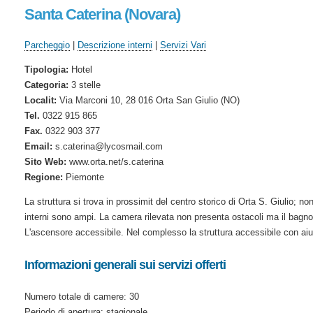
Santa Caterina (Novara)
Parcheggio
|
Descrizione interni
|
Servizi Vari
Tipologia:
Hotel
Categoria:
3 stelle
Localit:
Via Marconi 10, 28 016 Orta San Giulio (NO)
Tel.
0322 915 865
Fax.
0322 903 377
Email:
s.caterina@lycosmail.com
Sito Web:
www.orta.net/s.caterina
Regione:
Piemonte
La struttura si trova in prossimit del centro storico di Orta S. Giulio; non
interni sono ampi. La camera rilevata non presenta ostacoli ma il bagno 
L'ascensore accessibile. Nel complesso la struttura accessibile con aiu
Informazioni generali sui servizi offerti
Numero totale di camere: 30
Periodo di apertura: stagionale